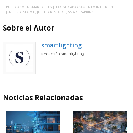
PUBLICADO EN
SMART CITIES
| TAGGED
APARCAMIENTO INTELIGENTE
,
JUNIPER RESEARCH
,
JUPITER RESEARCH
,
SMART PARKING
Sobre el Autor
smartlighting
Redacción smartlighting
Noticias Relacionadas