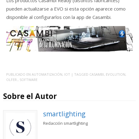
Los productos Casambi Ready (distintos fabricantes)
pueden actualizarse a EVO si esta opción aparece como
disponible al configurarlos con la app de Casambi.
PUBLICADO EN
AUTOMATIZACIÓN
,
IOT
| TAGGED
CASAMBI
,
EVOLUTION
,
OLFER.
,
SOFTWARE
Sobre el Autor
smartlighting
Redacción smartlighting