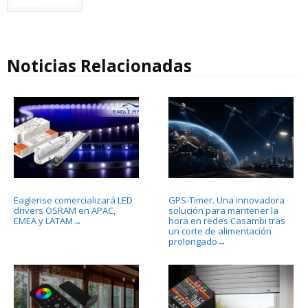
Noticias Relacionadas
Eaglerise comercializará LED
GPS-Timer. Una innovadora
drivers OSRAM en APAC,
solución para mantener la
EMEA y LATAM
hora en redes Casambi tras
→
un corte de alimentación
prolongado
→