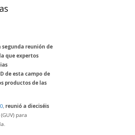
las
a segunda reunión de
 la que expertos
ias
I+D de esta campo de
os productos de las
20
,
reunió a dieciséis
(GUV) para
ía.