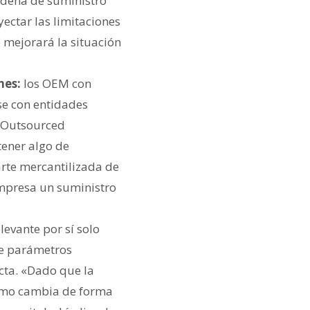
cadena de suministro
oyectar las limitaciones
o mejorará la situación
nes:
los OEM con
se con entidades
( Outsourced
ener algo de
arte mercantilizada de
empresa un suministro
levante por sí solo
de parámetros
cta.
«Dado que la
cómo cambia de forma