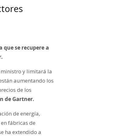
ctores
a que se recupere a
r.
inistro y limitará la
 están aumentando los
recios de los
n de Gartner.
ción de energía,
 en fábricas de
se ha extendido a