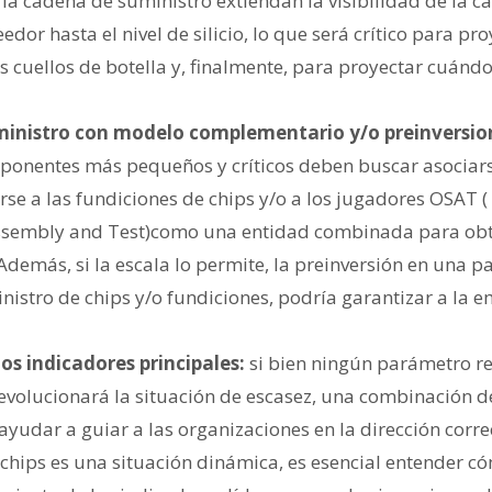
e la cadena de suministro extiendan la visibilidad de la 
edor hasta el nivel de silicio, lo que será crítico para pr
s cuellos de botella y, finalmente, para proyectar cuánd
uministro con modelo complementario y/o preinversio
ponentes más pequeños y críticos deben buscar asociar
arse a las fundiciones de chips y/o a los jugadores OSAT 
sembly and Test)como una entidad combinada para obt
demás, si la escala lo permite, la preinversión en una p
nistro de chips y/o fundiciones, podría garantizar a la 
os indicadores principales:
si bien ningún parámetro re
evolucionará la situación de escasez, una combinación 
ayudar a guiar a las organizaciones en la dirección corre
 chips es una situación dinámica, es esencial entender 