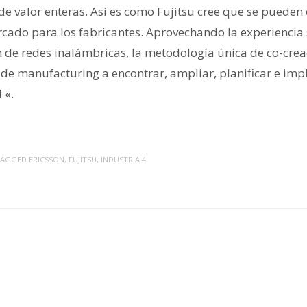
de valor enteras. Así es como Fujitsu cree que se pueden 
ado para los fabricantes. Aprovechando la experiencia 
n de redes inalámbricas, la metodología única de co-crea
 de manufacturing a encontrar, ampliar, planificar e imp
 «.
TAGGED
ERICSSON
,
FUJITSU
,
INDUSTRIA 4