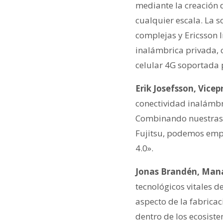
mediante la creación d
cualquier escala. La s
complejas y Ericsson 
inalámbrica privada, 
celular 4G soportada 
Erik Josefsson, Vice
conectividad inalámbri
Combinando nuestras t
Fujitsu, podemos empez
4.0».
Jonas Brandén, Mana
tecnológicos vitales d
aspecto de la fabricaci
dentro de los ecosiste