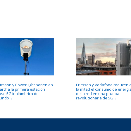
ricsson y PowerLight ponen en
Ericsson y Vodafone reducen 
archa la primera estación
la mitad el consumo de energí
ase 5G inalámbrica del
de la red en una prueba
undo
revolucionaria de 5G
→
→