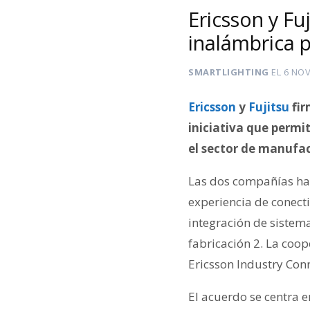
Ericsson y Fu
inalámbrica p
SMARTLIGHTING
EL
6 NOV
Ericsson
y
Fujitsu
fir
iniciativa que permit
el sector de manufa
Las dos compañías h
experiencia de conect
integración de sistema
fabricación 2. La coo
Ericsson Industry Conn
El acuerdo se centra e