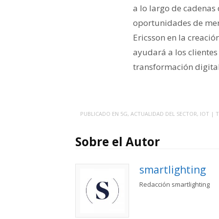
a lo largo de cadenas 
oportunidades de merc
Ericsson en la creació
ayudará a los clientes
transformación digital
PUBLICADO EN
5G
,
ACTUALIDAD DEL SECTOR
,
IOT
| 
Sobre el Autor
smartlighting
Redacción smartlighting