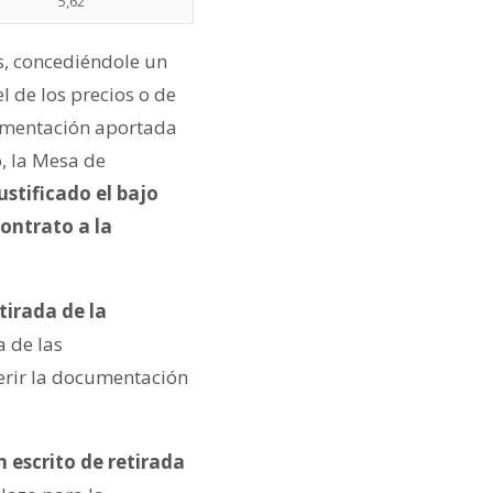
5,62
, concediéndole un
l de los precios o de
umentación aportada
, la Mesa de
stificado el bajo
contrato a la
tirada de la
a de las
uerir la documentación
escrito de retirada