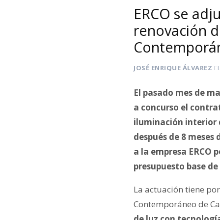
ERCO se adjud
renovación de
Contemporáne
JOSÉ ENRIQUE ÁLVAREZ
E
El pasado mes de mar
a concurso el contra
iluminación interio
después de 8 meses 
a la empresa ERCO po
presupuesto base de 
La actuación tiene po
Contemporáneo de Cast
de luz con tecnologí