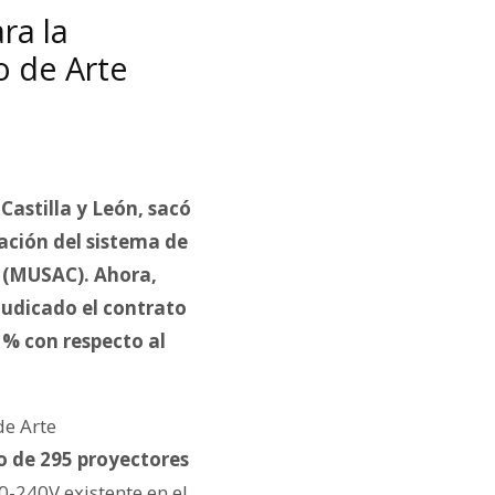
ra la
o de Arte
Castilla y León, sacó
ación del sistema de
n (MUSAC). Ahora,
judicado el contrato
 % con respecto al
de Arte
o de 295 proyectores
20-240V existente en el