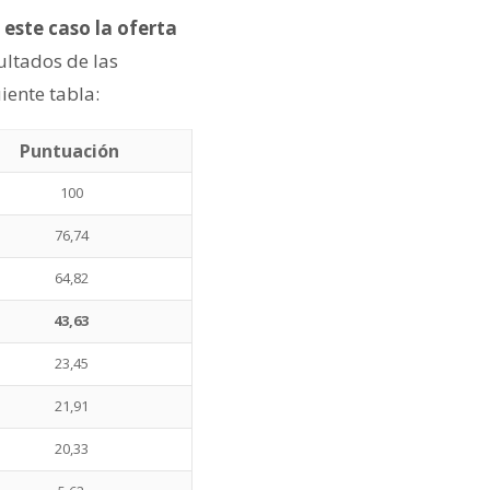
 este caso la oferta
ultados de las
iente tabla:
Puntuación
100
76,74
64,82
43,63
23,45
21,91
20,33