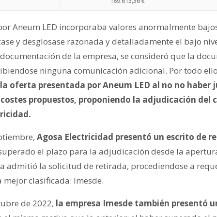
189.613,36 €
 por Aneum LED incorporaba valores anormalmente bajos
case y desglosase razonada y detalladamente el bajo nive
la documentación de la empresa, se consideró que la doc
cibiendose ninguna comunicación adicional. Por todo ello
la oferta presentada por Aneum LED al no no haber ju
o costes propuestos, proponiendo la adjudicación del 
ricidad.
eptiembre,
Agosa Electricidad presentó un escrito de re
superado el plazo para la adjudicación desde la apertur
a admitió la solicitud de retirada, procediendose a req
a mejor clasificada: Imesde.
tubre de 2022,
la empresa Imesde también presentó un 