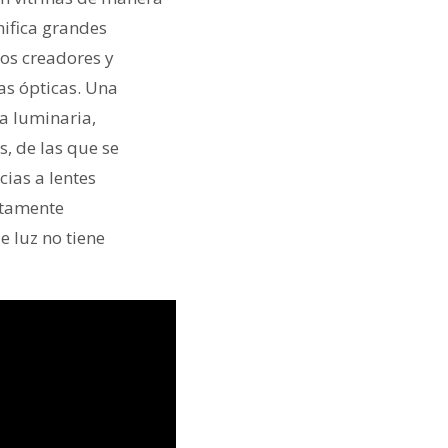
nifica grandes
los creadores y
as ópticas. Una
la luminaria,
, de las que se
ias a lentes
altamente
de luz no tiene