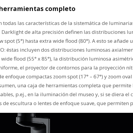
 herramientas completo
 todas las características de la sistemática de luminari
s Darklight de alta precisión definen las distribuciones l
 spot (5°) hasta extra wide flood (80°). A esto se añade 
O: éstas incluyen dos distribuciones luminosas axialment
al wide flood (55° x 85°), la distribución luminosa asimét
niforme, el proyector de contornos para la proyección níti
de enfoque compactas zoom spot (17° – 67°) y zoom oval 
resumen, una caja de herramientas completa que permite 
bles, p.ej., en la iluminación del museo y, si se diera el 
s de escultura o lentes de enfoque suave, que permiten p