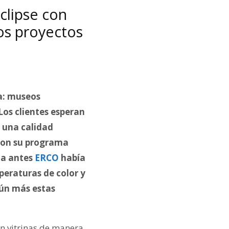
clipse con
los proyectos
ía: museos
Los clientes esperan
 una calidad
 con su programa
ca antes
ERCO
había
peraturas de color y
aún más estas
en vitrinas de manera