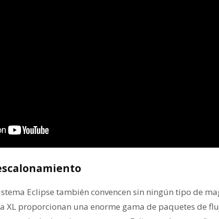
 escalonamiento
istema Eclipse también convencen sin ningún tipo de ma
ta XL proporcionan una enorme gama de paquetes de flu