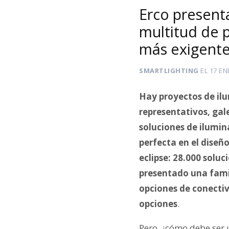
Erco present
multitud de p
más exigent
SMARTLIGHTING
EL
17 EN
Hay proyectos de ilu
representativos, gale
soluciones de ilumin
perfecta en el dise
eclipse: 28.000 solu
presentado una famil
opciones de conectiv
opciones
.
Pero, ¿cómo debe ser 