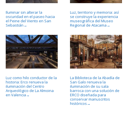
Iluminar sin alterar la
Luz, territorio y memoria: así
oscuridad en el paseo hacia
se construye la experiencia
el Peine del Viento en San
museográfica del Museo
Sebastián
Regional de Atacama
→
→
Luz como hilo conductor de la
La Biblioteca de la Abadía de
historia: Erco renueva la
San Galo renueva la
iluminación del Centro
iluminación de su sala
Arqueológico de La Almoina
barroca con una solución de
en Valencia
ERCO diseñada para
→
conservar manuscritos
históricos
→