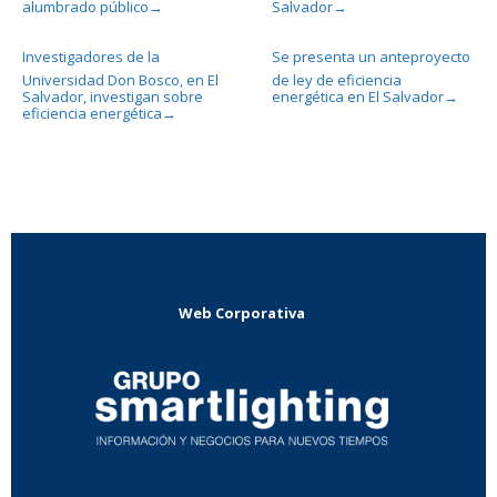
alumbrado público
Salvador
→
→
Investigadores de la
Se presenta un anteproyecto
Universidad Don Bosco, en El
de ley de eficiencia
Salvador, investigan sobre
energética en El Salvador
→
eficiencia energética
→
Web Corporativa