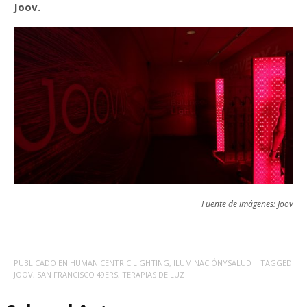
Joov.
Fuente de imágenes: Joov
PUBLICADO EN
HUMAN CENTRIC LIGHTING
,
ILUMINACIÓNYSALUD
| TAGGED
JOOV
,
SAN FRANCISCO 49ERS
,
TERAPIAS DE LUZ