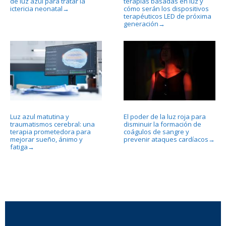
de luz azul para tratar la
terapias basadas en luz y
ictericia neonatal
cómo serán los dispositivos
→
terapéuticos LED de próxima
generación
→
Luz azul matutina y
El poder de la luz roja para
traumatismos cerebral: una
disminuir la formación de
terapia prometedora para
coágulos de sangre y
mejorar sueño, ánimo y
prevenir ataques cardíacos
→
fatiga
→