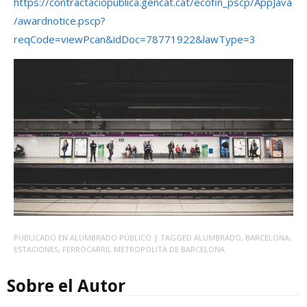
https://contractaciopublica.gencat.cat/ecofin_pscp/AppJava
/awardnotice.pscp?
reqCode=viewPcan&idDoc=78771922&lawType=3
PUBLICADO EN
ALUMBRADO PÚBLICO
| TAGGED
ALUMBRADO
,
BARCELONA
,
ESTACIONES
,
FERROCARRIL METROPOLITÀ DE BARCELONA
Sobre el Autor