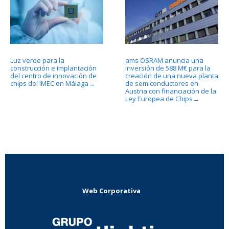
Luz verde para la
ams OSRAM anuncia una
construcción e implantación
inversión de 588 M€ para la
del centro de innovación de
creación de una nueva planta
chips del IMEC en Málaga
de semiconductores en
→
Austria con financiación de la
Ley Europea de Chips
→
Web Corporativa