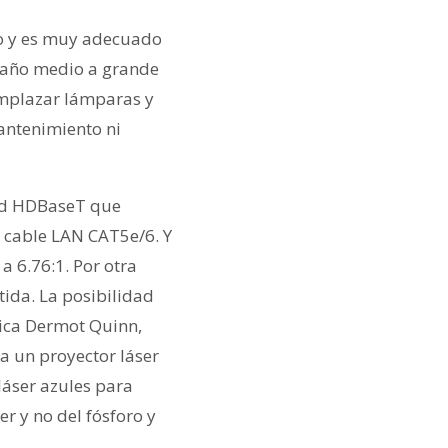
eo y es muy adecuado
amaño medio a grande
eemplazar lámparas y
antenimiento ni
dad HDBaseT que
n cable LAN CAT5e/6. Y
a 6.76:1. Por otra
tida. La posibilidad
lica Dermot Quinn,
a un proyector láser
 láser azules para
er y no del fósforo y