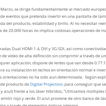
de Marzo, se dirige fundamentalmente al mercado europ
 de eventos que pretenda invertir en una pantalla de t
da del producto, estabilidad y brillo. Al no necesitar r
ca de 20.000 horas no implica costosas operaciones de m
radas Dual HDMI 1.4, DVI y 3G-SDI, así como conectivi
 de vídeo de alta definición sin comprimir a través de u
uier aplicación, dispone de lentes que van desde 0.77:1 
ra su instalación en techos en orientación normal e inver
as orientaciones no ha sido aun determinada. Según exp
o de producto de
Digital Projection
, para conseguir que se
y azul) frente a los láser híbridos, “Utilizamos múltiples
emitir rojo y verde. El azul proviene de otro banco de lás
ión a través de elementos ópticos internos.