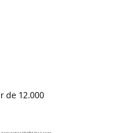
er de 12.000
 proyector HighLite Laser