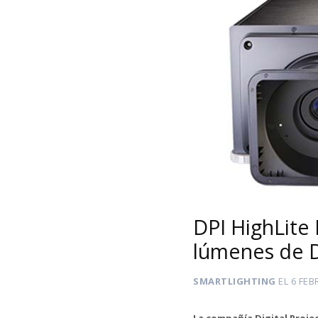
DPI HighLite 
lúmenes de D
SMARTLIGHTING
EL
6 FEB
La compañía Digital Proje