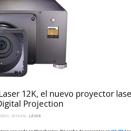
Laser 12K, el nuevo proyector las
igital Projection
RERO, 2014
EN
LÁSER
ction con sede en Manchester, RU acaba de presentar en
ISE 2014
su