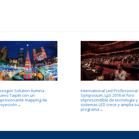
exogon Solution ilumina
International Led Professional
uevo Taipéi con un
Symposium, LpS 2016 el foro
mpresionante mapping de
imprescindible de tecnología y
royección
sistemas LED crece y amplia su
→
programa
→