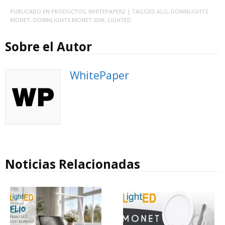
PUBLICADO EN
PRODUCTOS
,
WHITEPAPER2
| TAGGED
ALG
,
DOWNLIGHTS
MONET
,
DOWNLIGHTS MONET 30W
,
LIGHTED
Sobre el Autor
WhitePaper
Noticias Relacionadas