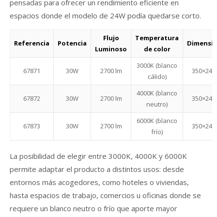
pensadas para ofrecer un rendimiento eficiente en
espacios donde el modelo de 24W podía quedarse corto.
Flujo
Temperatura
Referencia
Potencia
Dimensi
Luminoso
de color
3000K (blanco
67871
30W
2700 lm
350×24
cálido)
4000K (blanco
67872
30W
2700 lm
350×24
neutro)
6000K (blanco
67873
30W
2700 lm
350×24
frío)
La posibilidad de elegir entre 3000K, 4000K y 6000K
permite adaptar el producto a distintos usos: desde
entornos más acogedores, como hoteles o viviendas,
hasta espacios de trabajo, comercios u oficinas donde se
requiere un blanco neutro o frío que aporte mayor