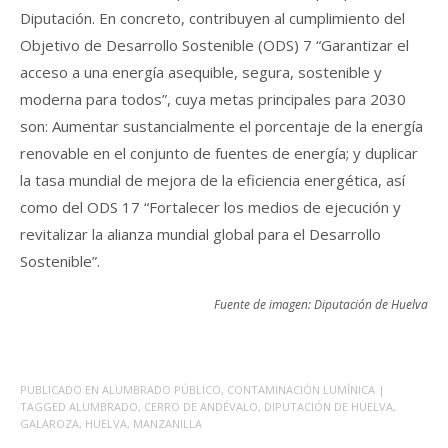
Diputación. En concreto, contribuyen al cumplimiento del
Objetivo de Desarrollo Sostenible (ODS) 7 “Garantizar el
acceso a una energía asequible, segura, sostenible y
moderna para todos”, cuya metas principales para 2030
son: Aumentar sustancialmente el porcentaje de la energía
renovable en el conjunto de fuentes de energía; y duplicar
la tasa mundial de mejora de la eficiencia energética, así
como del ODS 17 “Fortalecer los medios de ejecución y
revitalizar la alianza mundial global para el Desarrollo
Sostenible”.
Fuente de imagen: Diputación de Huelva
PUBLICADO EN
ALUMBRADO PÚBLICO
,
CONTAMINACIÓN LUMÍNICA
|
TAGGED
ALUMBRADO
,
CERRO DE ANDÉVALO
,
DIPUTACIÓN DE HUELVA
,
GALAROZA
,
HUELVA
,
MANZANILLA