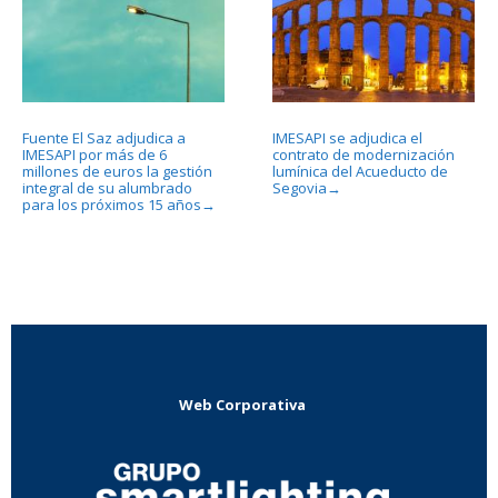
Fuente El Saz adjudica a
IMESAPI se adjudica el
IMESAPI por más de 6
contrato de modernización
millones de euros la gestión
lumínica del Acueducto de
integral de su alumbrado
Segovia
→
para los próximos 15 años
→
Web Corporativa