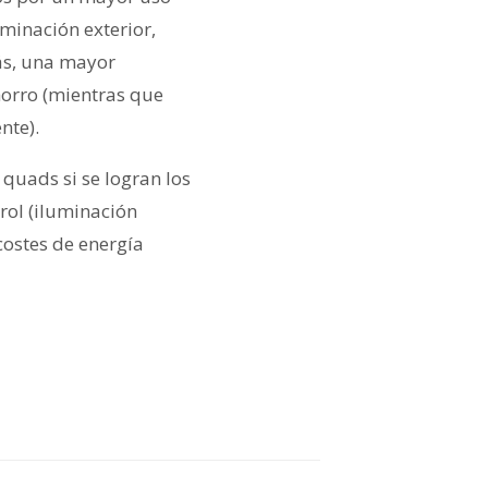
uminación exterior,
ás, una mayor
horro (mientras que
nte).
 quads si se logran los
trol (iluminación
costes de energía