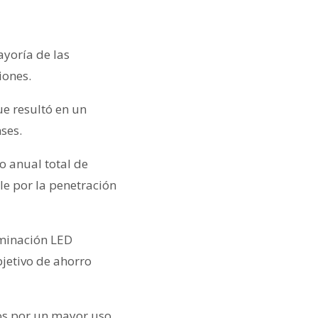
ayoría de las
iones.
ue resultó en un
ses.
o anual total de
le por la penetración
luminación LED
bjetivo de ahorro
s ​​por un mayor uso