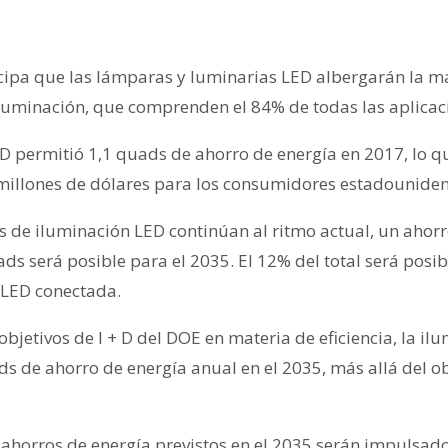
icipa que las lámparas y luminarias LED albergarán la m
iluminación, que comprenden el 84% de todas las aplicac
D permitió 1,1 quads de ahorro de energía en 2017, lo q
millones de dólares para los consumidores estadouniden
es de iluminación LED continúan al ritmo actual, un ahorr
ds será posible para el 2035. El 12% del total será posib
 LED conectada.
objetivos de I + D del DOE en materia de eficiencia, la i
ds de ahorro de energía anual en el 2035, más allá del o
 ahorros de energía previstos en el 2035 serán impulsado