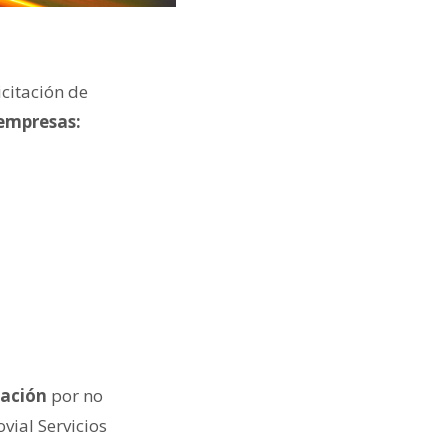
icitación de
 empresas:
tación
por no
vial Servicios