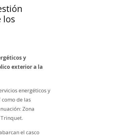
estión
 los
rgéticos y
ico exterior a la
ervicios energéticos y
í como de las
inuación: Zona
 Trinquet.
abarcan el casco