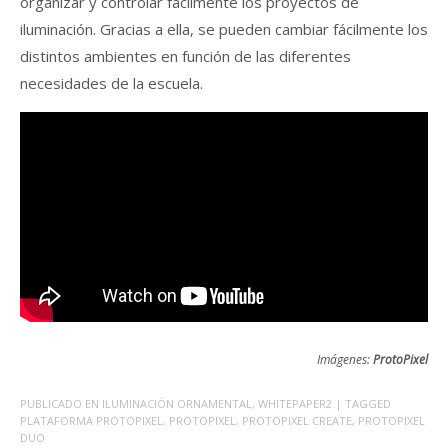
organizar y controlar fácilmente los proyectos de
iluminación. Gracias a ella, se pueden cambiar fácilmente los
distintos ambientes en función de las diferentes
necesidades de la escuela.
Imágenes:
ProtoPixel
PUBLICADO EN
ILUMINACIÓN ORNAMENTAL
,
WHITEPAPER2
| TAGGED
PLATAFORMA PROTOPIXEL
,
PROTOPIXEL
,
PROTOPIXEL CREATE
,
PROTOPIXEL
DUO