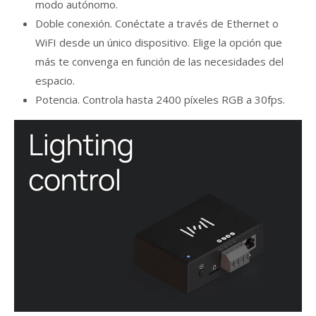
modo autónomo.
Doble conexión. Conéctate a través de Ethernet o
WiFI desde un único dispositivo. Elige la opción que
más te convenga en función de las necesidades del
espacio.
Potencia. Controla hasta 2400 píxeles RGB a 30fps.