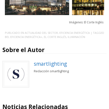
Imágenes: El Corte Inglés
PUBLICADO EN
ACTUALIDAD DEL SECTOR
,
EFICIENCIA ENERGÉTICA
| TAGGED
BEI
,
EFICIENCIA ENERGÉTICA+
,
EL CORTE INGLÉS
,
ILUMINACIÓN
Sobre el Autor
smartlighting
Redacción smartlighting
Noticias Relacionadas