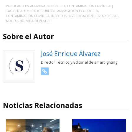
PUBLICADO EN
ALUMBRADO PÚBLICO
,
CONTAMINACIÓN LUMÍNICA
|
TAGGED
ALUMBRADO PÚBLICO
,
ARMAGEDÓN ECOLÓGICO
,
CONTAMINACIÓN LUMÍNICA
,
INSECTOS
,
INVESTIGACIÓN
,
LUZ ARTIFICIAL
,
NOCTURNO
,
VIDA SILVESTRE
Sobre el Autor
José Enrique Álvarez
Director Técnico y Editorial de smartlighting
URL
Noticias Relacionadas