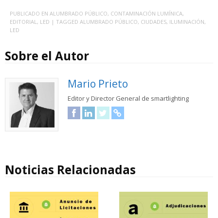
PUBLICADO EN
ALUMBRADO PÚBLICO
,
CONTAMINACIÓN LUMÍNICA
,
EDITORIAL
,
LED
| TAGGED
ALUMBRADO PÚBLICO
,
CIUDADES
,
ILUMINACIÓN
,
LED
Sobre el Autor
Mario Prieto
Editor y Director General de smartlighting
Facebook
LinkedIn
Twitter
URL
Noticias Relacionadas