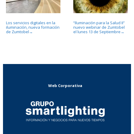
Los servicios digitales en la
“Iluminación para la Salud II”
iluminación, nueva formación
nuevo webinar de Zumtobel
de Zumtobel
el lunes 13 de Septiembre
→
→
Web Corporativa