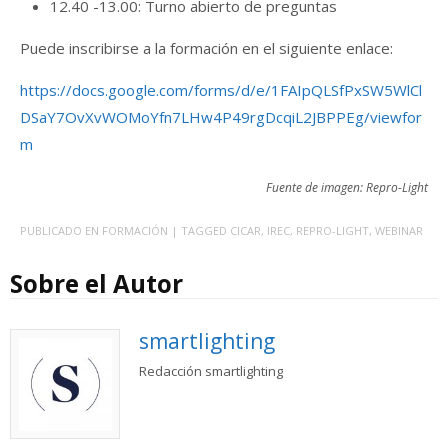
12.40 -13.00: Turno abierto de preguntas
Puede inscribirse a la formación en el siguiente enlace:
https://docs.google.com/forms/d/e/1FAIpQLSfPxSW5WlCl
DSaY7OvXvWOMoYfn7LHw4P49rgDcqiL2JBPPEg/viewfor
m
Fuente de imagen: Repro-Light
PUBLICADO EN
FORMACIÓN
| TAGGED
CICAR
,
IREC
,
REPRO-LIGHT
,
WEBINAR
Sobre el Autor
smartlighting
Redacción smartlighting