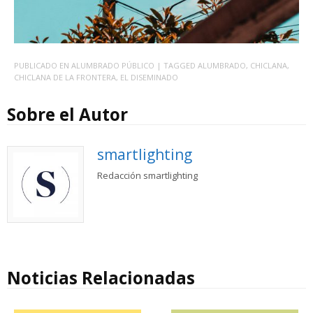
PUBLICADO EN
ALUMBRADO PÚBLICO
| TAGGED
ALUMBRADO
,
CHICLANA
,
CHICLANA DE LA FRONTERA
,
EL DISEMINADO
Sobre el Autor
smartlighting
Redacción smartlighting
Noticias Relacionadas