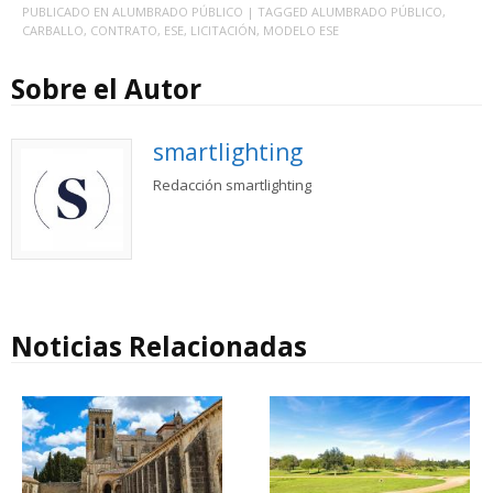
PUBLICADO EN
ALUMBRADO PÚBLICO
| TAGGED
ALUMBRADO PÚBLICO
,
CARBALLO
,
CONTRATO
,
ESE
,
LICITACIÓN
,
MODELO ESE
Sobre el Autor
smartlighting
Redacción smartlighting
Noticias Relacionadas