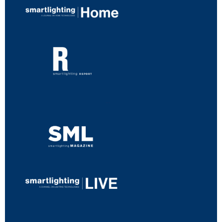
...
...