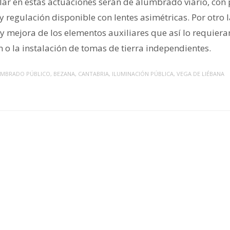
alar en estas actuaciones serán de alumbrado viario, con
y regulación disponible con lentes asimétricas. Por otro 
 y mejora de los elementos auxiliares que así lo requier
 o la instalación de tomas de tierra independientes.
MBRADO PÚBLICO
,
BEZANA
,
CANTABRIA
,
ILUMINACIÓN PÚBLICA
,
VEGA DE LIÉBANA