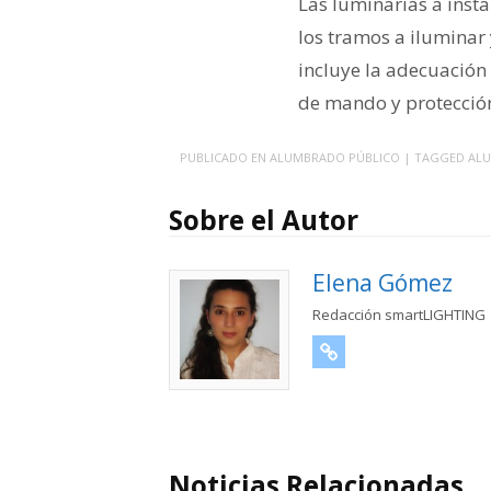
Las luminarias a inst
los tramos a iluminar 
incluye la adecuación
de mando y protección
PUBLICADO EN
ALUMBRADO PÚBLICO
| TAGGED
ALU
Sobre el Autor
Elena Gómez
Redacción smartLIGHTING
URL
Noticias Relacionadas