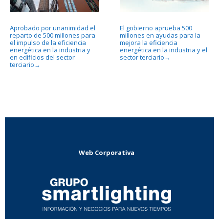
Aprobado por unanimidad el
El gobierno aprueba 500
reparto de 500 millones para
millones en ayudas para la
el impulso de la eficiencia
mejora la eficiencia
energética en la industria y
energética en la industria y el
en edificios del sector
sector terciario
→
terciario
→
Web Corporativa