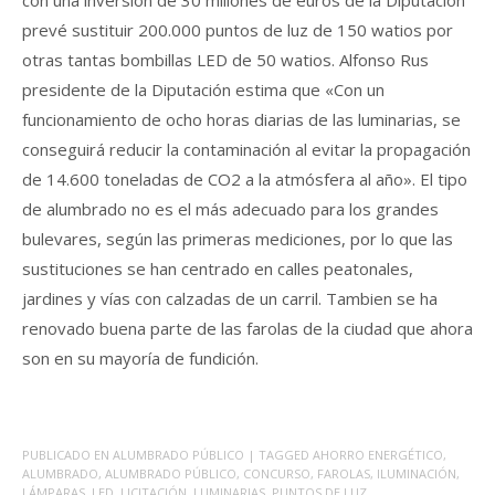
con una inversión de 30 millones de euros de la Diputación
prevé sustituir 200.000 puntos de luz de 150 watios por
otras tantas bombillas LED de 50 watios. Alfonso Rus
presidente de la Diputación estima que «Con un
funcionamiento de ocho horas diarias de las luminarias, se
conseguirá reducir la contaminación al evitar la propagación
de 14.600 toneladas de CO2 a la atmósfera al año». El tipo
de alumbrado no es el más adecuado para los grandes
bulevares, según las primeras mediciones, por lo que las
sustituciones se han centrado en calles peatonales,
jardines y vías con calzadas de un carril. Tambien se ha
renovado buena parte de las farolas de la ciudad que ahora
son en su mayoría de fundición.
PUBLICADO EN
ALUMBRADO PÚBLICO
| TAGGED
AHORRO ENERGÉTICO
,
ALUMBRADO
,
ALUMBRADO PÚBLICO
,
CONCURSO
,
FAROLAS
,
ILUMINACIÓN
,
LÁMPARAS
,
LED
,
LICITACIÓN
,
LUMINARIAS
,
PUNTOS DE LUZ