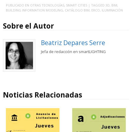
PUBLICADO EN
OTRAS TECNOLOGÍAS
,
SMART CITIES
| TAGGED
3D
,
BIM
,
BUILDING INFORMATION MODELING
,
CATÁLOGO BIM
,
ERCO
,
ILUMINACIÓN
Sobre el Autor
Beatriz Depares Serre
Jefa de redacción en smartLIGHTING
Noticias Relacionadas