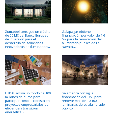
Zumtobel consigue un crédito
Galapagar obtiene
de 50 M€ del Banco Europeo
financiación por valor de 1,6
de Inversión para el
M€ para la renovación del
desarrollo de soluciones
alumbrado público de La
innovadoras de iluminación
Navata
→
→
El IDAE activa un fondo de 100
Salamanca consigue
millones de euros para
financiación del IDAE para
participar como accionista en
renovar más de 10.100
proyectos empresariales de
luminarias de su alumbrado
eficiencia y transición
público
→
energética
→