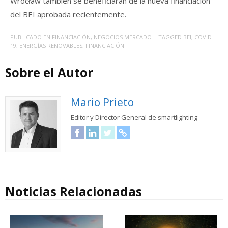
Wrocław también se beneficiarán de la nueva financiación
del BEI aprobada recientemente.
PUBLICADO EN
FINANCIACIÓN
,
NEGOCIOS MERCADO
| TAGGED
BEI
,
COVID-
19
,
ENERGÍAS RENOVABLES
,
FINANCIACIÓN
Sobre el Autor
Mario Prieto
Editor y Director General de smartlighting
Facebook
LinkedIn
Twitter
URL
Noticias Relacionadas