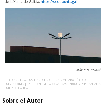
de la Xunta de Galicia,
https://sede.xunta.gal
Imágenes: Unsplash
PUBLICADO EN
ACTUALIDAD DEL SECTOR
,
ALUMBRADO PÚBLICO
,
SUBVENCIONES
| TAGGED
ALUMBRADO
,
AYUDAS
,
PARQUES EMPRESARIALES
,
XUNTA DE GALICIA
Sobre el Autor