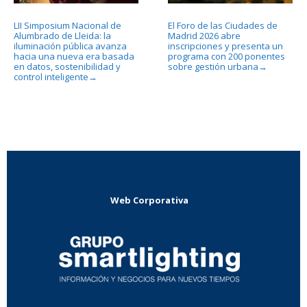
LII Simposium Nacional de
El Foro de las Ciudades de
Alumbrado de Lleida: la
Madrid 2026 abre
iluminación pública avanza
inscripciones y presenta un
hacia una nueva era basada
programa con 200 ponentes
en datos, sostenibilidad y
sobre gestión urbana
→
control inteligente
→
Web Corporativa