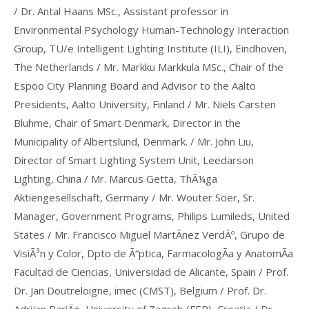
/ Dr. Antal Haans MSc., Assistant professor in
Environmental Psychology Human-Technology Interaction
Group, TU/e Intelligent Lighting Institute (ILI), Eindhoven,
The Netherlands / Mr. Markku Markkula MSc., Chair of the
Espoo City Planning Board and Advisor to the Aalto
Presidents, Aalto University, Finland / Mr. Niels Carsten
Bluhme, Chair of Smart Denmark, Director in the
Municipality of Albertslund, Denmark. / Mr. John Liu,
Director of Smart Lighting System Unit, Leedarson
Lighting, China / Mr. Marcus Getta, ThÃ¼ga
Aktiengesellschaft, Germany / Mr. Wouter Soer, Sr.
Manager, Government Programs, Philips Lumileds, United
States / Mr. Francisco Miguel MartÃ­nez VerdÃº, Grupo de
VisiÃ³n y Color, Dpto de Ã“ptica, FarmacologÃ­a y AnatomÃ­a
Facultad de Ciencias, Universidad de Alicante, Spain / Prof.
Dr. Jan Doutreloigne, imec (CMST), Belgium / Prof. Dr.
Adrijan BariÄ‡, University of Zagreb (FER), Croatia / Dr.