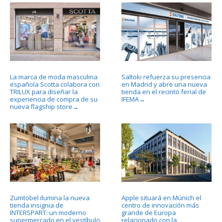
La marca de moda masculina
Saltoki refuerza su presencia
española Scotta colabora con
en Madrid y abre una nueva
TRILUX para diseñar la
tienda en el recinto ferial de
experiencia de compra de su
IFEMA
→
nueva flagship store
→
Zumtobel ilumina la nueva
Apple situará en Múnich el
tienda insignia de
centro de innovación más
INTERSPART: un moderno
grande de Europa
supermercado en el vestíbulo
relacionado con la