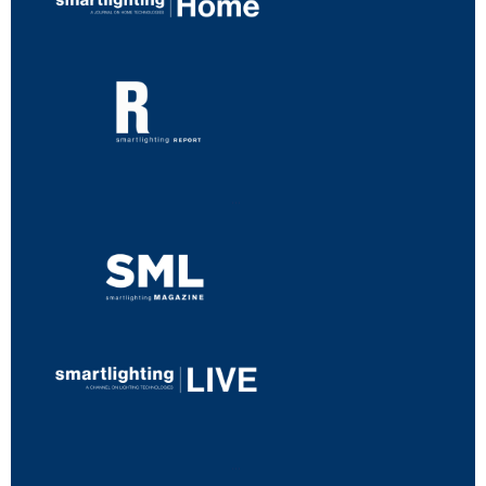
...
...