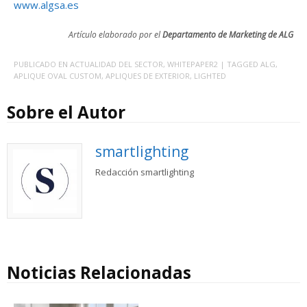
www.algsa.es
Artículo elaborado por el
Departamento de Marketing de ALG
PUBLICADO EN
ACTUALIDAD DEL SECTOR
,
WHITEPAPER2
| TAGGED
ALG
,
APLIQUE OVAL CUSTOM
,
APLIQUES DE EXTERIOR
,
LIGHTED
Sobre el Autor
smartlighting
Redacción smartlighting
Noticias Relacionadas