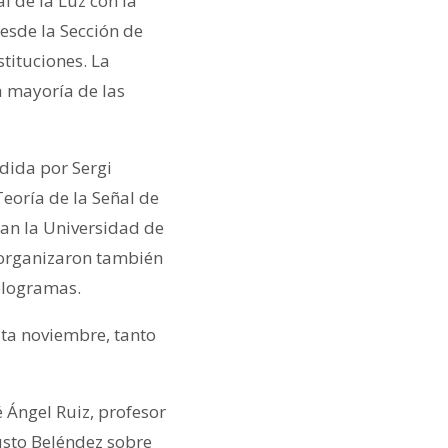
l de la Luz con la
esde la Sección de
stituciones. La
a mayoría de las
idida por Sergi
Teoría de la Señal de
tan la Universidad de
 organizaron también
hologramas.
sta noviembre, tanto
é Ángel Ruiz, profesor
usto Beléndez sobre