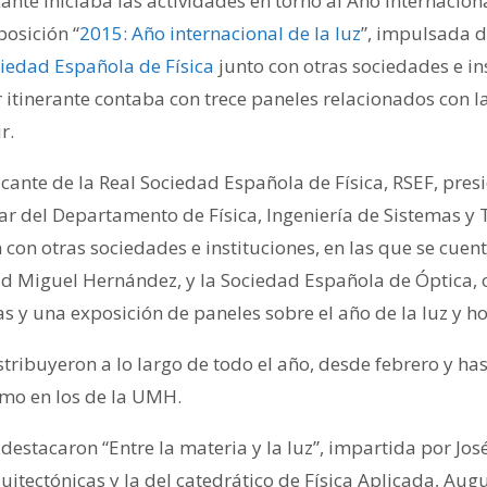
ante iniciaba las actividades en torno al Año Internaciona
posición “
2015: Año internacional de la luz
”, impulsada d
ciedad Española de Física
junto con otras sociedades e in
 itinerante contaba con trece paneles relacionados con l
r.
icante de la Real Sociedad Española de Física, RSEF, pres
lar del Departamento de Física, Ingeniería de Sistemas y 
 con otras sociedades e instituciones, en las que se cuen
dad Miguel Hernández, y la Sociedad Española de Óptica,
as y una exposición de paneles sobre el año de la luz y 
stribuyeron a lo largo de todo el año, desde febrero y ha
omo en los de la UMH.
 destacaron “Entre la materia y la luz”, impartida por Jos
itectónicas y la del catedrático de Física Aplicada, Aug