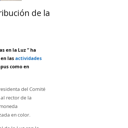
ribución de la
s en la Luz ” ha
en las
actividades
mpus como en
residenta del Comité
al rector de la
a moneda
ada en color.