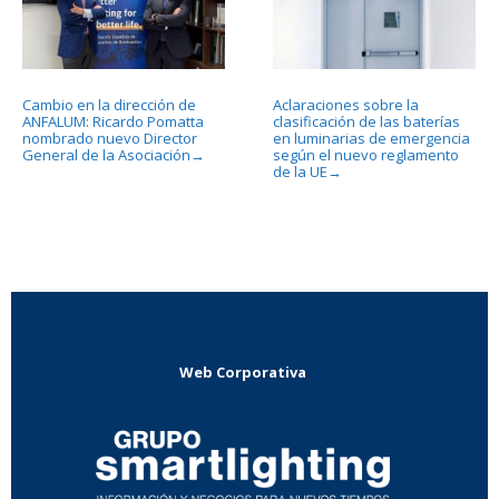
Cambio en la dirección de
Aclaraciones sobre la
ANFALUM: Ricardo Pomatta
clasificación de las baterías
nombrado nuevo Director
en luminarias de emergencia
General de la Asociación
según el nuevo reglamento
→
de la UE
→
Web Corporativa