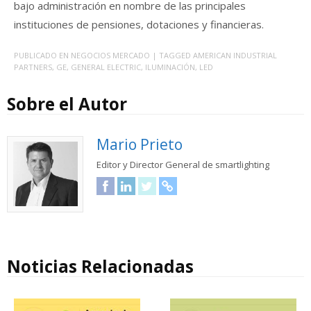
bajo administración en nombre de las principales
instituciones de pensiones, dotaciones y financieras.
PUBLICADO EN
NEGOCIOS MERCADO
| TAGGED
AMERICAN INDUSTRIAL
PARTNERS
,
GE
,
GENERAL ELECTRIC
,
ILUMINACIÓN
,
LED
Sobre el Autor
Mario Prieto
Editor y Director General de smartlighting
Facebook
LinkedIn
Twitter
URL
Noticias Relacionadas