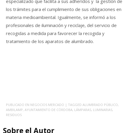
especializado que facilita a sus adheridos y la gestión de
los trámites para el cumplimiento de sus obligaciones en
materia medioambiental. Igualmente, se informó a los
profesionales de iluminación y reciclaje, del servicio de
recogidas a medida para favorecer la recogida y
tratamiento de los aparatos de alumbrado.
PUBLICADO EN
NEGOCIOS MERCADO
| TAGGED
ALUMBRADO PÚBLICO
,
AMBILAMP
,
AYUNTAMIENTO DE CÓRDOBA
,
LÁMPARAS
,
LUMINARIAS
,
RESIDUOS
Sobre el Autor