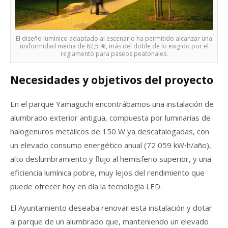
El diseño lumínico adaptado al escenario ha permitido alcanzar una
uniformidad media de 62,5 %, más del doble de lo exigido por el
reglamento para paseos peatonales.
Necesidades y objetivos del proyecto
En el parque Yamaguchi encontrábamos una instalación de
alumbrado exterior antigua, compuesta por luminarias de
halogenuros metálicos de 150 W ya descatalogadas, con
un elevado consumo energético anual (72 059 kW⋅h/año),
alto deslumbramiento y flujo al hemisferio superior, y una
eficiencia lumínica pobre, muy lejos del rendimiento que
puede ofrecer hoy en día la tecnología LED.
El Ayuntamiento deseaba renovar esta instalación y dotar
al parque de un alumbrado que, manteniendo un elevado