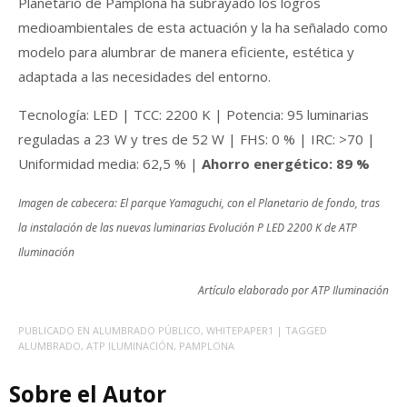
Planetario de Pamplona ha subrayado los logros
medioambientales de esta actuación y la ha señalado como
modelo para alumbrar de manera eficiente, estética y
adaptada a las necesidades del entorno.
Tecnología: LED | TCC: 2200 K | Potencia: 95 luminarias
reguladas a 23 W y tres de 52 W | FHS: 0 % | IRC: >70 |
Uniformidad media: 62,5 % |
Ahorro energético: 89 %
Imagen de cabecera: El parque Yamaguchi, con el Planetario de fondo, tras
la instalación de las nuevas luminarias Evolución P LED 2200 K de ATP
Iluminación
Artículo elaborado por ATP Iluminación
PUBLICADO EN
ALUMBRADO PÚBLICO
,
WHITEPAPER1
| TAGGED
ALUMBRADO
,
ATP ILUMINACIÓN
,
PAMPLONA
Sobre el Autor