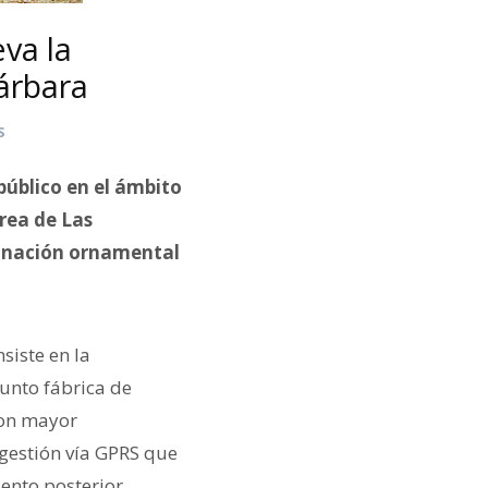
eva la
árbara
S
público en el ámbito
área de Las
minación ornamental
siste en la
junto fábrica de
con mayor
gestión vía GPRS que
ento posterior.