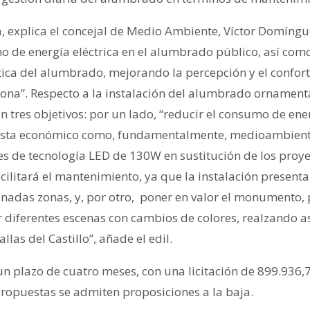
a, explica el concejal de Medio Ambiente, Víctor Domíngu
o de energía eléctrica en el alumbrado público, así como
ca del alumbrado, mejorando la percepción y el confort 
ona”. Respecto a la instalación del alumbrado ornamental
 tres objetivos: por un lado, “reducir el consumo de ener
ista económico como, fundamentalmente, medioambienta
es de tecnología LED de 130W en sustitución de los proye
cilitará el mantenimiento, ya que la instalación present
nadas zonas, y, por otro, poner en valor el monumento,
r diferentes escenas con cambios de colores, realzando as
las del Castillo”, añade el edil.
un plazo de cuatro meses, con una licitación de 899.936,7
ropuestas se admiten proposiciones a la baja.