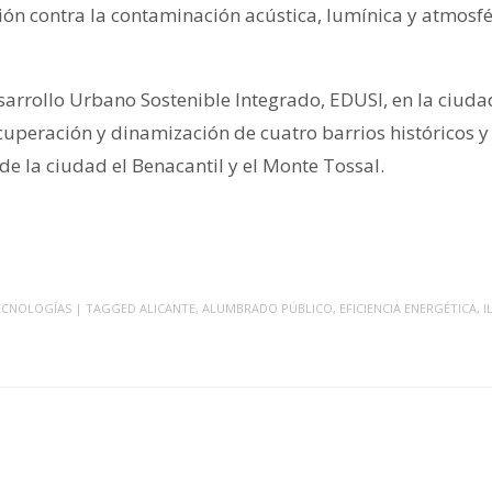
ción contra la contaminación acústica, lumínica y atmosfé
sarrollo Urbano Sostenible Integrado, EDUSI, en la ciudad
cuperación y dinamización de cuatro barrios históricos y
 la ciudad el Benacantil y el Monte Tossal.
ECNOLOGÍAS
| TAGGED
ALICANTE
,
ALUMBRADO PÚBLICO
,
EFICIENCIA ENERGÉTICA
,
I