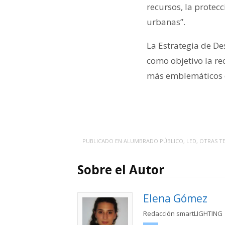
recursos, la protec
urbanas”.
La Estrategia de De
como objetivo la re
más emblemáticos de
PUBLICADO EN
ALUMBRADO PÚBLICO
,
LED
,
OTRAS T
Sobre el Autor
Elena Gómez
Redacción smartLIGHTING