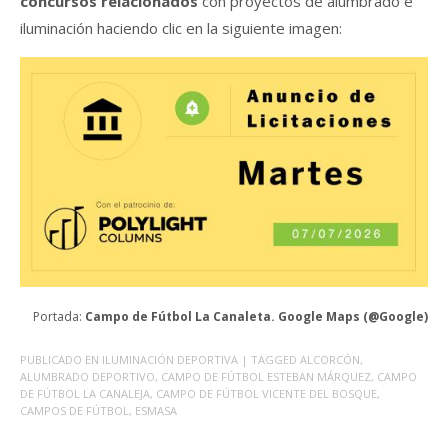
concursos relacionados
con proyectos de alumbrado e
iluminación haciendo clic en la siguiente imagen:
Portada:
Campo de Fútbol La
Canaleta.
Google Maps (@Google)
PUBLICADO EN
ILUMINACIÓN DEPORTIVA
| TAGGED
ALCORCÓN
,
ALUMBRADO DEPORTIVO
,
CAMPO DE FÚTBOL ESTEBAN MÁRQUEZ
,
CAMPO
DE FÚTBOL LA CANALEJA
,
CAMPO DE FÚTBOL VICENTE DEL BOSQUE
,
CAMPOS DE FÚTBOL
,
ESMASA