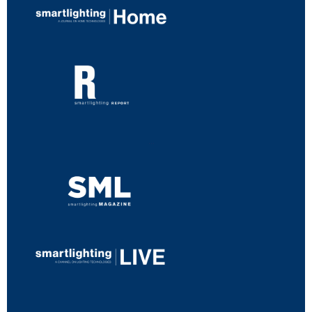
...
...