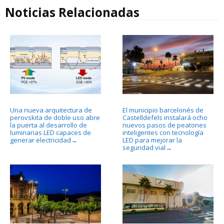
Noticias Relacionadas
Una nueva arquitectura de
El municipio barcelonés de
perovskita de doble uso abre
Castelldefels instalará ocho
la puerta al desarrollo de
nuevos pasos de peatones
luminarias LED capaces de
inteligentes con tecnología
generar electricidad
LED para mejorar la
→
seguridad vial
→