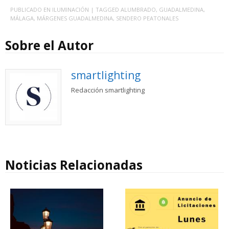
PUBLICADO EN
ILUMINACIÓN
| TAGGED
ALUMBRADO
,
GUADALMEDINA
,
MÁLAGA
,
MÁRGENES GUADALMEDINA
,
SENDERO PEATONALES
Sobre el Autor
smartlighting
Redacción smartlighting
Noticias Relacionadas