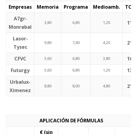
Empresas
Memoria
Programa
Medioamb.
TO
A7gr-
11
3,80
6,80
1,20
Monrabal
Lasor-
21
9,80
7,40
4,20
Tysec
CFVC
16
5,60
6,80
3,80
Futurgy
13
5,60
6,80
1,20
Urbalux-
21
8,80
8,00
4,80
Ximenez
APLICACIÓN DE FÓRMULAS
€ (sin