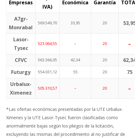
Empresas
Económica
Garantía
TOTAL
IVA)
A7gr-
53,95
569.549,70
33,95
20
Monrabal
Lasor-
–
523.064,55
–
20
Tysec
CFVC
62,34
563.366,05
42,34
20
Futurgy
75
554.031,12
55
20
Urbalux-
–
505.310,57
–
20
Ximenez
*Las ofertas económicas presentadas por la UTE Urbalux-
Ximenes y la UTE Lasor-Tysec fueron clasificadas como
anormalmente bajas según los pliegos de la licitación,
excluyendo las mismas del procedimiento al no justificar de