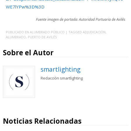
WE7lYPw%3D%3D
Fuente imagen de portada: Autoridad Portuaria de Avilés
PUBLICADO EN
ALUMBRADO PÚBLICO
| TAGGED
ADJUDICACIÓN
,
ALUMBRADO
,
PUERTO DE AVILÉS
Sobre el Autor
smartlighting
Redacción smartlighting
Noticias Relacionadas