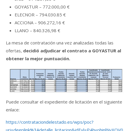
GOYASTUR – 772.000,00 €
ELECNOR – 794.030.85 €
ACCIONA – 906.272,16 €
LLANO – 840.326,98 €
La mesa de contratación una vez analizadas todas las
ofertas,
decidió adjudicar el contrato a GOYASTUR al
obtener la mejor puntuación.
Puede consultar el expediente de licitación en el siguiente
enlace:
https://contrataciondelestado.es/wps/poc?
uri=deeplink%3Adetalle_licitacion&idEvl=P4hvohinlNyXQV0