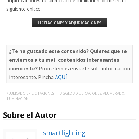
adjudicaciones
de alumbrado e iluminación pinche en el
siguiente enlace:
LICITACIONES Y ADJUDICACIONES
¿Te ha gustado este contenido? Quieres que te
enviemos a tu mail contenidos interesantes
como este?
Prometemos enviarte solo información
interesante. Pincha
AQUÍ
PUBLICADO EN
LICITACIONES
| TAGGED
ADJUDICACIONES
,
ALUMBRADO
,
ILUMINACIÓN
Sobre el Autor
smartlighting