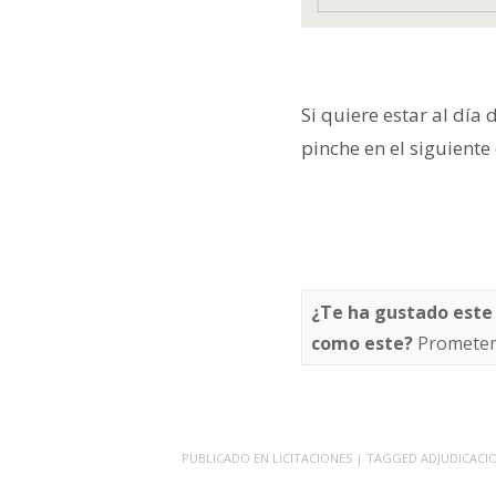
Si quiere estar al día 
pinche en el siguiente
¿Te ha gustado este
como este?
Prometem
PUBLICADO EN
LICITACIONES
| TAGGED
ADJUDICACI