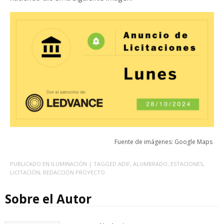
Fuente de imágenes: Google Maps
PUBLICADO EN
ILUMINACIÓN
| TAGGED
ADIF
,
ALUMBRADO
,
ESTACIONES
,
LICITACIÓN
,
REDACCIÓN PROYECTO
Sobre el Autor