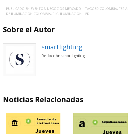
PUBLICADO EN
EVENTOS
,
NEGOCIOS MERCADO
| TAGGED
COLOMBIA
,
FERIA
DE ILUMINACIÓN COLOMBIA
,
FIIC
,
ILUMINACIÓN
,
LED-
Sobre el Autor
smartlighting
Redacción smartlighting
Noticias Relacionadas